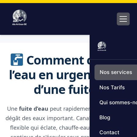
Aller
au
contenu
Comment couper
l’eau en urgence lors
Nos services
d’une fuite ?
Nos Tarifs
Qui sommes-n
Une
fuite d’eau
peut rapidement provoquer un
dégât des eaux important. Canalisation fissurée,
Blog
flexible qui éclate, chauffe-eau qui fuit… l’eau
Contact