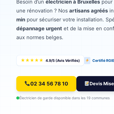
Besoin d’un
électricien à Bruxelles
pour 
une rénovation ? Nos
artisans agréés
in
min
pour sécuriser votre installation. Spé
dépannage urgent
et de la mise en conf
aux normes belges.
★★★★★
4.9/5 (Avis Vérifiés)
Certifié RGI
02 34 56 78 10
Devis Mise
Électricien de garde disponible dans les 19 communes