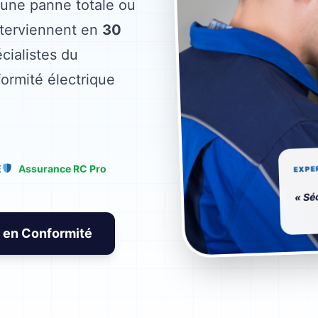
une panne totale ou
terviennent en
30
cialistes du
ormité électrique
EXPE
E
Assurance RC Pro
« Sé
 en Conformité