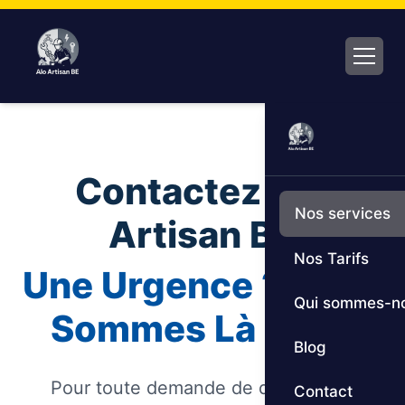
Aller
au
contenu
Contactez Alo
Nos services
Artisan BE
Nos Tarifs
Une Urgence ? Nous
Qui sommes-n
Sommes Là 24/7.
Blog
Pour toute demande de dépannage
Contact