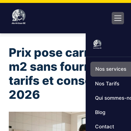
Aller
au
contenu
Prix pose carrelage
m2 sans fourniture
Nos services
tarifs et conseils
Nos Tarifs
2026
Qui sommes-n
Blog
Contact