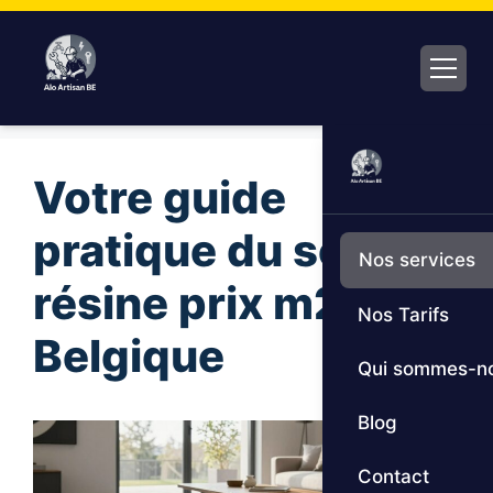
Aller
au
contenu
Votre guide
pratique du sol en
Nos services
résine prix m2 en
Nos Tarifs
Belgique
Qui sommes-n
Blog
Contact