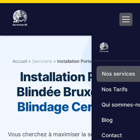
Aller
au
contenu
Accueil
»
Serrurerie
»
Installation Porte Blindée Bruxelles
Installation Porte
Nos services
Blindée Bruxelles :
Nos Tarifs
Blindage Certifiée
Qui sommes-n
Blog
Vous cherchez à maximiser la sécurité de votre
Contact