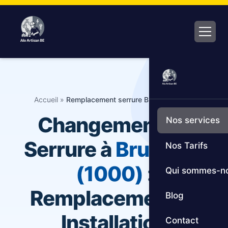
Aller
au
contenu
Accueil
»
Remplacement serrure Bruxelles 1000
Changement de
Nos services
Serrure à
Bruxelles
Nos Tarifs
(1000)
:
Qui sommes-n
Remplacement et
Blog
Installation
Contact