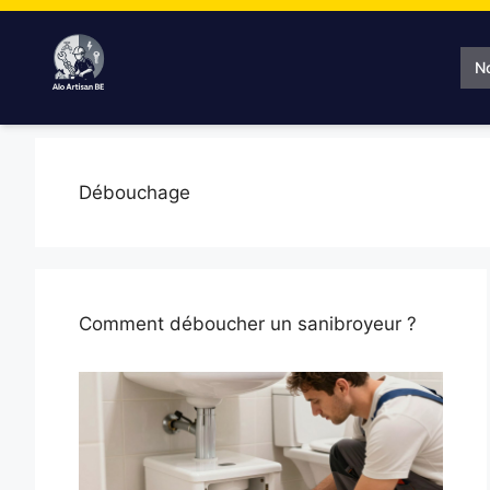
Aller
au
contenu
N
Débouchage
Comment déboucher un sanibroyeur ?