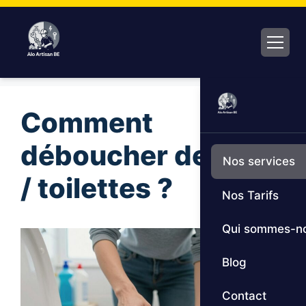
Aller
au
contenu
Comment
déboucher des WC
Nos services
/ toilettes ?
Nos Tarifs
Qui sommes-n
Blog
Contact