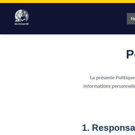
Aller
au
contenu
N
P
La présente Politique 
informations personnelle
1. Responsa