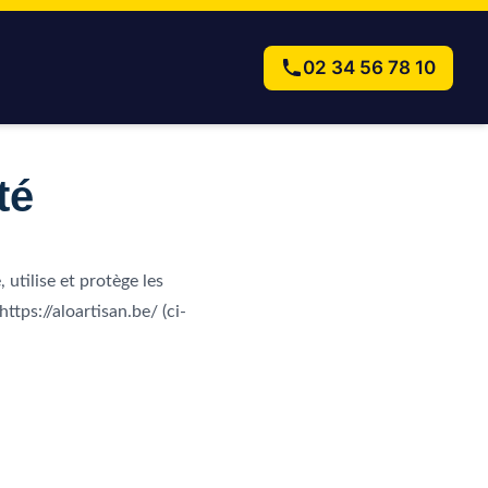
02 34 56 78 10
té
 utilise et protège les
tps://aloartisan.be/ (ci-